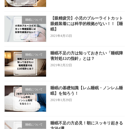
【眼精疲労】小児のブルーライトカット
睡眠について
眼鏡装着には科学的根拠がない！！【睡
眠】
2021年4月15日
睡眠不足の方は知っておきたい「睡眠障
睡眠について
害対処12の指針」とは？
2021年2月22日
睡眠の基礎知識【レム睡眠・ノンレム睡
睡眠について
眠】を知ろう！
2021年1月29日
睡眠不足の方必見！朝にスッキリ起きる
睡眠について
方法4選