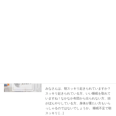
睡眠の基礎知識【レム睡眠・ノンレム睡
睡眠について
眠】を知ろう！
2021年1月29日
現代の日本人に睡眠不足が多いことがかなり話
題になっていますね。でも、睡眠自体がどうい
うものかしっかりわからない方も多いのではな
いでしょうか。 今回は、睡眠という言葉を聞く
とよく耳にする、「レム睡眠」と「ノンレム睡
眠」につ […]
続きを読む
睡眠不足の方必見！朝にスッキリ起きる
睡眠について
方法4選
2021年1月28日
みなさんは、朝スッキリ起きられていますか？
スッキリ起きられている方、いい睡眠を取れて
いますね！なかなか布団から出られない方、頭
がぼんやりしている方、身体が重たい方もいら
っしゃるのではないでしょうか。 睡眠不足で朝
スッキリ […]