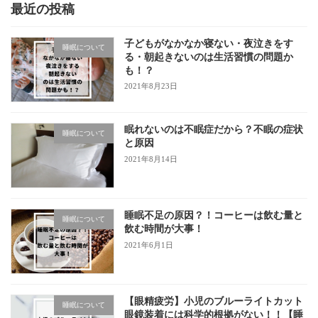
最近の投稿
子どもがなかなか寝ない・夜泣きをす
睡眠について
る・朝起きないのは生活習慣の問題か
も！？
2021年8月23日
眠れないのは不眠症だから？不眠の症状
睡眠について
と原因
2021年8月14日
睡眠不足の原因？！コーヒーは飲む量と
睡眠について
飲む時間が大事！
2021年6月1日
【眼精疲労】小児のブルーライトカット
睡眠について
眼鏡装着には科学的根拠がない！！【睡