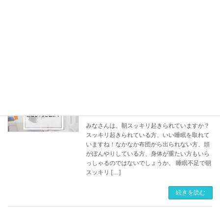
題になっていますね。でも、睡眠自体がどうい
うものかしっかりわからない方も多いのではな
いでしょうか。 今回は、睡眠という言葉を聞く
とよく耳にする、「レム睡眠」と「ノンレム睡
眠」につ […]
続きを読む
睡眠不足の方必見！朝にスッキリ起きる
睡眠について
方法4選
2021年1月28日
みなさんは、朝スッキリ起きられていますか？
スッキリ起きられている方、いい睡眠を取れて
いますね！なかなか布団から出られない方、頭
がぼんやりしている方、身体が重たい方もいら
っしゃるのではないでしょうか。 睡眠不足で朝
スッキリ […]
続きを読む