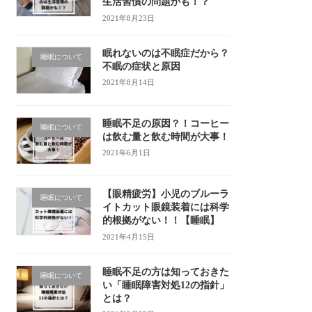
生活習慣の問題かも！？
2021年8月23日
眠れないのは不眠症だから？
睡眠について
不眠の症状と原因
2021年8月14日
睡眠不足の原因？！コーヒー
睡眠について
は飲む量と飲む時間が大事！
2021年6月1日
【眼精疲労】小児のブルーラ
睡眠について
イトカット眼鏡装着には科学
的根拠がない！！【睡眠】
2021年4月15日
睡眠不足の方は知っておきた
睡眠について
い「睡眠障害対処12の指針」
とは？