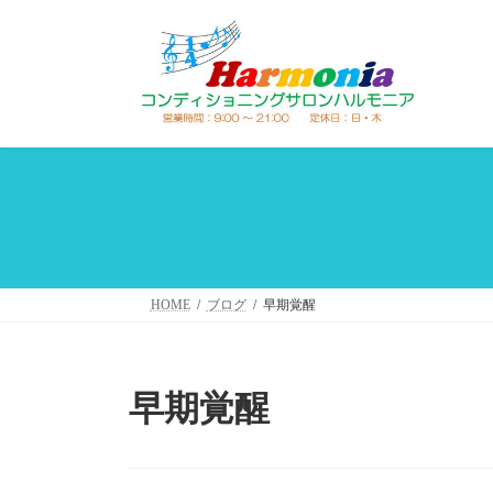
コ
ナ
ン
ビ
テ
ゲ
ン
ー
ツ
シ
へ
ョ
ス
ン
キ
に
ッ
移
プ
動
HOME
ブログ
早期覚醒
早期覚醒