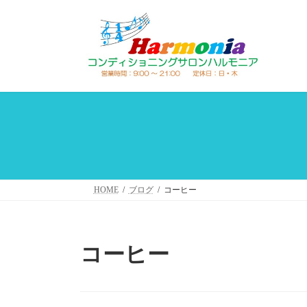
コ
ナ
ン
ビ
テ
ゲ
ン
ー
ツ
シ
へ
ョ
ス
ン
キ
に
ッ
移
プ
動
HOME
ブログ
コーヒー
コーヒー