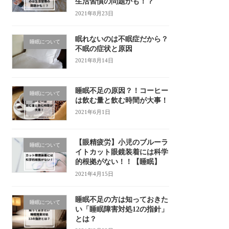
生活習慣の問題かも！？
2021年8月23日
眠れないのは不眠症だから？
睡眠について
不眠の症状と原因
2021年8月14日
睡眠不足の原因？！コーヒー
睡眠について
は飲む量と飲む時間が大事！
2021年6月1日
【眼精疲労】小児のブルーラ
睡眠について
イトカット眼鏡装着には科学
的根拠がない！！【睡眠】
2021年4月15日
睡眠不足の方は知っておきた
睡眠について
い「睡眠障害対処12の指針」
とは？